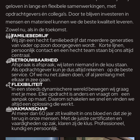
geloven in lange en flexibele samenwerkingen, met
opdrachtgevers én collega’s. Door te blijven investeren in
mensen en materieel kunnen we de beste kwaliteit leveren.
Zowel nu, als in de toekomst.
FAMILIEBEDRIJF
Wij zijn een hecht familiebedrijf dat meerdere generaties
van vader op zoon doorgegeven wordt. Korte lijnen,
persoonlijk contact en een hecht team staan bij ons altijd
centraal.
BETROUWBAARHEID
Afspraak is afspraak, wij laten niemand in de kou staan.
Als opdrachtgever kun je dus altijd rekenen op de beste
service. Of we nu net zaken doen, of al jarenlang met
elkaar in zee gaan.
FLEXIBILITEIT
In een steeds dynamischere wereld bewegen wij graag
met je mee. Elke opdracht is anders en vraagt om een
aanpak op maat. Daarom schakelen we snel en vinden we
altijd een oplossing die werkt.
VAKMANSCHAP
Al meer dan 60 jaar zit kwaliteit in ons bloed en dat zie je
terug in onze mensen. Met de juiste certificaten en
vaardigheden op zak, klaren zij de klus. Professioneel,
kundig en persoonlijk.