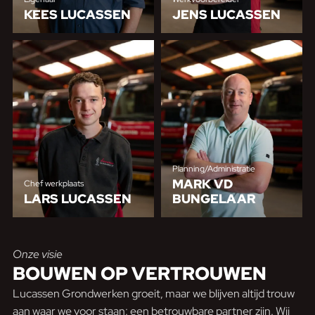
KEES LUCASSEN
JENS LUCASSEN
Planning/Administratie
MARK VD
Chef werkplaats
LARS LUCASSEN
BUNGELAAR
Onze visie
BOUWEN OP
VERTROUWEN
Lucassen Grondwerken groeit, maar we blijven altijd trouw
aan waar we voor staan: een betrouwbare partner zijn. Wij