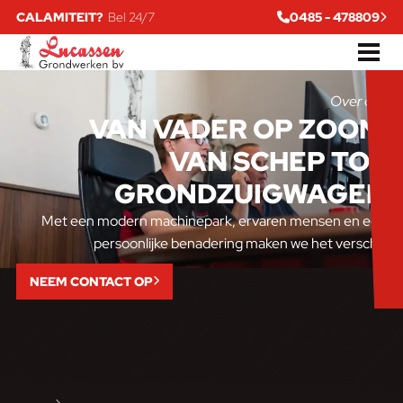
CALAMITEIT?
Bel 24/7
0485 - 478809
Over ons
VAN VADER OP ZOON
,
VAN SCHEP TOT
GRONDZUIGWAGEN
Met een modern machinepark, ervaren mensen en een
persoonlijke benadering maken we het verschil.
NEEM CONTACT OP