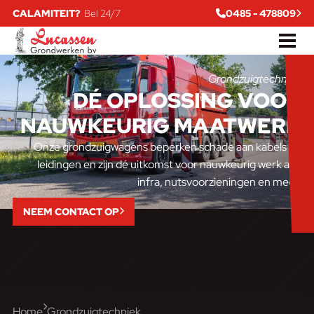
CALAMITEIT?
Bel 24/7
0485 - 478809
Grondzuigtechniek
DÉ OPLOSSING VOOR
NAUWKEURIG MAATWERK
Onze grondzuigwagens beperken schade aan kabels en
leidingen en zijn dé uitkomst voor nauwkeurig werk aan
infra, nutsvoorzieningen en meer.
NEEM CONTACT OP
Home
Grondzuigtechniek