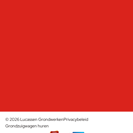
Grondzuigtechniek
Infra
Containerverhuur
Over ons
Contact
Offerte aanvragen
CONTACT
Willemsweg 17
5455 RE Wilbertoord
0485 - 478809
info@lucassengrondwerken.nl
© 2026 Lucassen Grondwerken
Privacybeleid
Grondzuigwagen huren