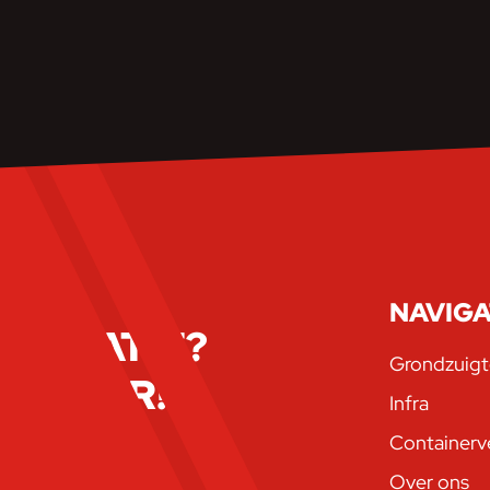
NAVIGA
SITUATIE?
Grondzuigt
 KLAAR!
Infra
Containerv
TE AAN
Over ons