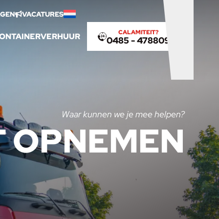
AGEN
VACATURES
Deutsch
CALAMITEIT?
ONTAINERVERHUUR
0485 - 478809
Waar kunnen we je mee helpen?
T
OPNEMEN